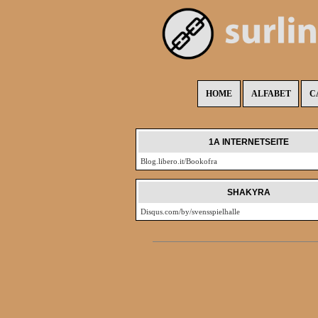
HOME
ALFABET
C
1A INTERNETSEITE
Blog.libero.it/Bookofra
SHAKYRA
Disqus.com/by/svensspielhalle